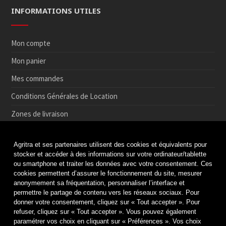
INFORMATIONS UTILES
Mon compte
Mon panier
Mes commandes
Conditions Générales de Location
Zones de livraison
Conditions de Retrait et de Retour en magasin
Agritra et ses partenaires utilisent des cookies et équivalents pour
Paiement sécurisé
stocker et accéder à des informations sur votre ordinateur/tablette
ou smartphone et traiter les données avec votre consentement. Ces
Médiation de la consommation
cookies permettent d’assurer le fonctionnement du site, mesurer
anonymement sa fréquentation, personnaliser l’interface et
Protection des données
permettre le partage de contenu vers les réseaux sociaux. Pour
Politique de cookies
donner votre consentement, cliquez sur « Tout accepter ». Pour
refuser, cliquez sur « Tout accepter ». Vous pouvez également
Mentions légales & Crédits
paramétrer vos choix en cliquant sur « Préférences ». Vos choix