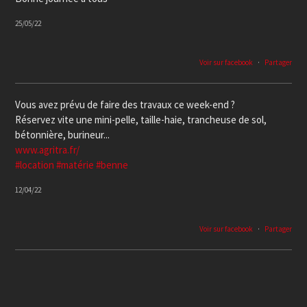
25/05/22
Voir sur facebook
·
Partager
Vous avez prévu de faire des travaux ce week-end ?
Réservez vite une mini-pelle, taille-haie, trancheuse de sol,
bétonnière, burineur...
www.agritra.fr/
#location
#matérie
#benne
12/04/22
Voir sur facebook
·
Partager