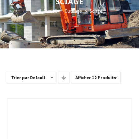
SCIAGE
Accueil
Outillage
Sciage
Trier par Default
Afficher 12 Produits