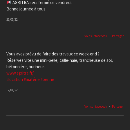
AGRITRA sera fermé ce vendredi.
Bonne journée à tous
25/05/22
Voir sur facebook
·
Partager
Vous avez prévu de faire des travaux ce week-end ?
Réservez vite une mini-pelle, taille-haie, trancheuse de sol,
bétonnière, burineur...
www.agritra.fr/
#location
#matérie
#benne
12/04/22
Voir sur facebook
·
Partager