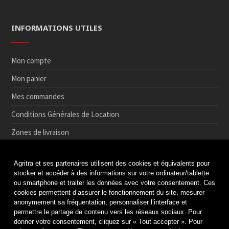
INFORMATIONS UTILES
Mon compte
Mon panier
Mes commandes
Conditions Générales de Location
Zones de livraison
Conditions de Retrait et de Retour en magasin
Agritra et ses partenaires utilisent des cookies et équivalents pour
Paiement sécurisé
stocker et accéder à des informations sur votre ordinateur/tablette
ou smartphone et traiter les données avec votre consentement. Ces
Médiation de la consommation
cookies permettent d’assurer le fonctionnement du site, mesurer
anonymement sa fréquentation, personnaliser l’interface et
Protection des données
permettre le partage de contenu vers les réseaux sociaux. Pour
Politique de cookies
donner votre consentement, cliquez sur « Tout accepter ». Pour