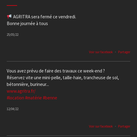
AGRITRA sera fermé ce vendredi.
Bonne journée à tous
25/05/22
Voir sur facebook
·
Partager
Vous avez prévu de faire des travaux ce week-end ?
Réservez vite une mini-pelle, taille-haie, trancheuse de sol,
bétonnière, burineur...
www.agritra.fr/
#location
#matérie
#benne
12/04/22
Voir sur facebook
·
Partager