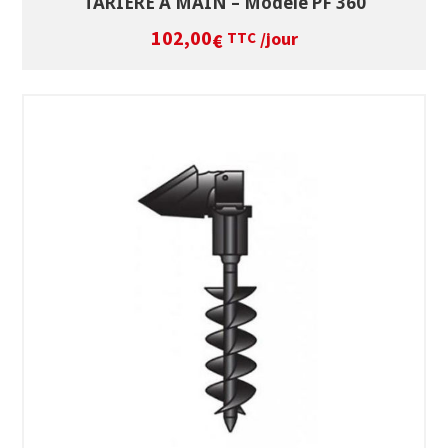
TARIERE A MAIN – Modèle PF 360
102,00
/jour
€
TTC
SÉLECTIONNEZ LES DATES
VOIR LE PRODUIT