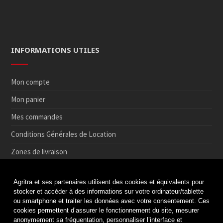
INFORMATIONS UTILES
Mon compte
Mon panier
Mes commandes
Conditions Générales de Location
Zones de livraison
Conditions de Retrait et de Retour en magasin
Agritra et ses partenaires utilisent des cookies et équivalents pour
Paiement sécurisé
stocker et accéder à des informations sur votre ordinateur/tablette
ou smartphone et traiter les données avec votre consentement. Ces
Médiation de la consommation
cookies permettent d’assurer le fonctionnement du site, mesurer
anonymement sa fréquentation, personnaliser l’interface et
Protection des données