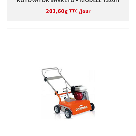
ROTOVATOR BARRETO – MODÈLE 1320H
201,60
/jour
€
TTC
SÉLECTIONNEZ LES DATES
VOIR LE PRODUIT