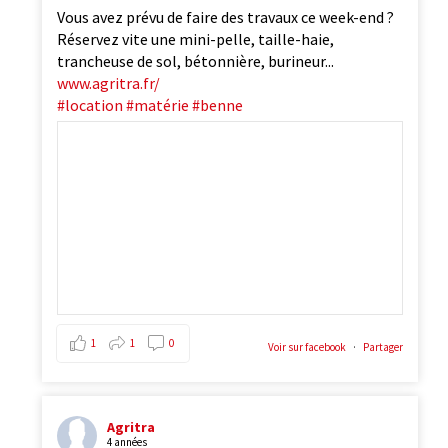
Vous avez prévu de faire des travaux ce week-end ?
Réservez vite une mini-pelle, taille-haie,
trancheuse de sol, bétonnière, burineur...
www.agritra.fr/
#location
#matérie
#benne
1
1
0
Voir sur facebook
·
Partager
Agritra
4 années