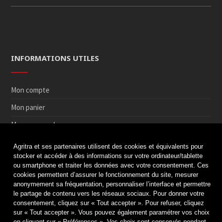
INFORMATIONS UTILES
Mon compte
Mon panier
Mes commandes
Conditions Générales de Location
Agritra et ses partenaires utilisent des cookies et équivalents pour
stocker et accéder à des informations sur votre ordinateur/tablette
Zones de livraison
ou smartphone et traiter les données avec votre consentement. Ces
cookies permettent d’assurer le fonctionnement du site, mesurer
Conditions de Retrait et de Retour en magasin
anonymement sa fréquentation, personnaliser l’interface et permettre
Paiement sécurisé
le partage de contenu vers les réseaux sociaux. Pour donner votre
consentement, cliquez sur « Tout accepter ». Pour refuser, cliquez
Médiation de la consommation
sur « Tout accepter ». Vous pouvez également paramétrer vos choix
en cliquant sur « Préférences ». Vos choix sont conservés pendant