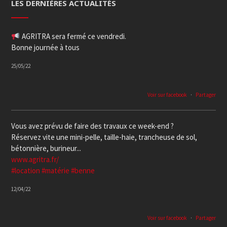
LES DERNIÈRES ACTUALITÉS
AGRITRA sera fermé ce vendredi.
Bonne journée à tous
25/05/22
Voir sur facebook
·
Partager
Vous avez prévu de faire des travaux ce week-end ?
Réservez vite une mini-pelle, taille-haie, trancheuse de sol,
bétonnière, burineur...
www.agritra.fr/
#location
#matérie
#benne
12/04/22
Voir sur facebook
·
Partager