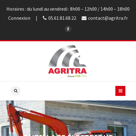
Horaires : du lundi au vendredi : 8h00 – 12h00 / 14h00 – 18h00
Connexion
05.61.81.68.22
contact@agritra.fr