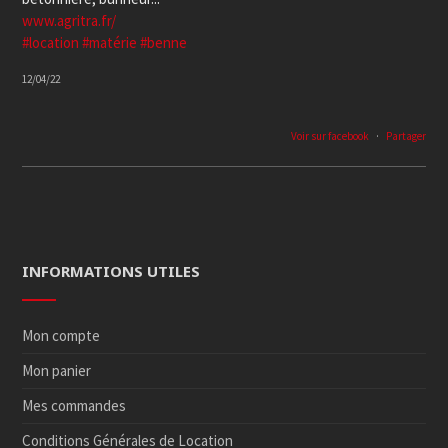
www.agritra.fr/
#location
#matérie
#benne
12/04/22
Voir sur facebook
·
Partager
INFORMATIONS UTILES
Mon compte
Mon panier
Mes commandes
Conditions Générales de Location