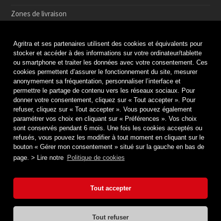
Zones de livraison
Conditions de Retrait et de Retour en magasin
Agritra et ses partenaires utilisent des cookies et équivalents pour
Paiement sécurisé
stocker et accéder à des informations sur votre ordinateur/tablette
ou smartphone et traiter les données avec votre consentement. Ces
Médiation de la consommation
cookies permettent d’assurer le fonctionnement du site, mesurer
anonymement sa fréquentation, personnaliser l’interface et
Protection des données
permettre le partage de contenu vers les réseaux sociaux. Pour
Politique de cookies
donner votre consentement, cliquez sur « Tout accepter ». Pour
refuser, cliquez sur « Tout accepter ». Vous pouvez également
Mentions légales & Crédits
paramétrer vos choix en cliquant sur « Préférences ». Vos choix
sont conservés pendant 6 mois. Une fois les cookies acceptés ou
refusés, vous pouvez les modifier à tout moment en cliquant sur le
bouton « Gérer mon consentement » situé sur la gauche en bas de
page. > Lire notre
Politique de cookies
Tout accepter
Tout refuser