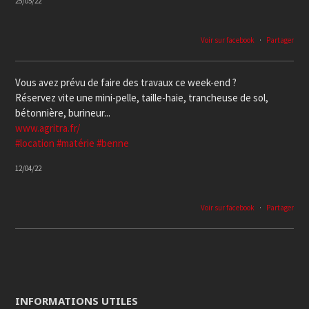
25/05/22
Voir sur facebook
·
Partager
Vous avez prévu de faire des travaux ce week-end ?
Réservez vite une mini-pelle, taille-haie, trancheuse de sol,
bétonnière, burineur...
www.agritra.fr/
#location
#matérie
#benne
12/04/22
Voir sur facebook
·
Partager
INFORMATIONS UTILES