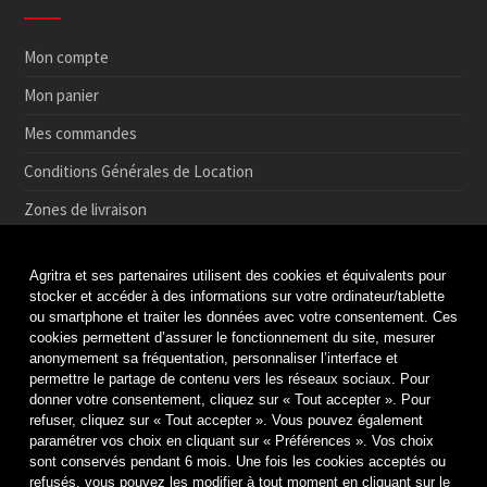
Mon compte
Mon panier
Mes commandes
Conditions Générales de Location
Zones de livraison
Conditions de Retrait et de Retour en magasin
Agritra et ses partenaires utilisent des cookies et équivalents pour
Paiement sécurisé
stocker et accéder à des informations sur votre ordinateur/tablette
ou smartphone et traiter les données avec votre consentement. Ces
Médiation de la consommation
cookies permettent d’assurer le fonctionnement du site, mesurer
anonymement sa fréquentation, personnaliser l’interface et
Protection des données
permettre le partage de contenu vers les réseaux sociaux. Pour
Politique de cookies
donner votre consentement, cliquez sur « Tout accepter ». Pour
refuser, cliquez sur « Tout accepter ». Vous pouvez également
Mentions légales & Crédits
paramétrer vos choix en cliquant sur « Préférences ». Vos choix
sont conservés pendant 6 mois. Une fois les cookies acceptés ou
refusés, vous pouvez les modifier à tout moment en cliquant sur le