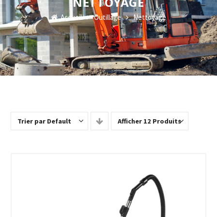
NETTOYAGE
Accueil
Outillage
Nettoyage
Trier par Default
Afficher 12 Produits