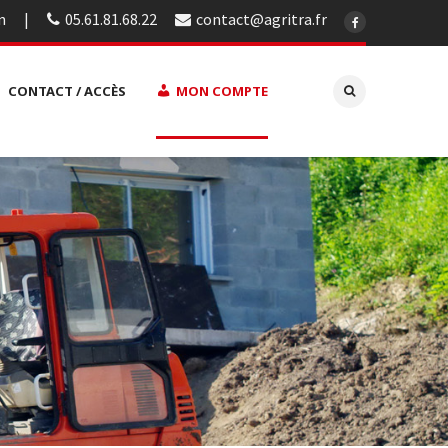
n
05.61.81.68.22
contact@agritra.fr
CONTACT / ACCÈS
MON COMPTE