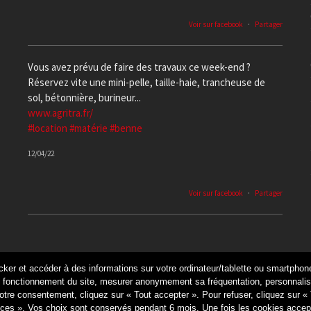
Voir sur facebook
·
Partager
Vous avez prévu de faire des travaux ce week-end ?
Réservez vite une mini-pelle, taille-haie, trancheuse de
sol, bétonnière, burineur...
www.agritra.fr/
#location
#matérie
#benne
12/04/22
Voir sur facebook
·
Partager
cker et accéder à des informations sur votre ordinateur/tablette ou smartphone 
© 2021 SAS AGRITRA (Groupe CLER VERTS) - SIRET 33053312600042 - 
fonctionnement du site, mesurer anonymement sa fréquentation, personnaliser
tre consentement, cliquez sur « Tout accepter ». Pour refuser, cliquez sur « 
ces ». Vos choix sont conservés pendant 6 mois. Une fois les cookies accep