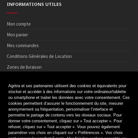
INFORMATIONS UTILES
Mon compte
Mon panier
Mes commandes
Conditions Générales de Location
Zones de livraison
Conditions de Retrait et de Retour en magasin
Agritra et ses partenaires utilisent des cookies et équivalents pour
Paiement sécurisé
stocker et accéder à des informations sur votre ordinateur/tablette
ou smartphone et traiter les données avec votre consentement. Ces
Médiation de la consommation
cookies permettent d’assurer le fonctionnement du site, mesurer
anonymement sa fréquentation, personnaliser l’interface et
Protection des données
permettre le partage de contenu vers les réseaux sociaux. Pour
Politique de cookies
donner votre consentement, cliquez sur « Tout accepter ». Pour
refuser, cliquez sur « Tout accepter ». Vous pouvez également
Mentions légales & Crédits
paramétrer vos choix en cliquant sur « Préférences ». Vos choix