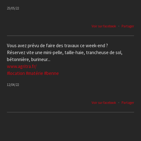
25/05/22
Voir sur facebook
·
Partager
Vous avez prévu de faire des travaux ce week-end ?
Réservez vite une mini-pelle, taille-haie, trancheuse de sol,
bétonnière, burineur...
www.agritra.fr/
#location
#matérie
#benne
12/04/22
Voir sur facebook
·
Partager