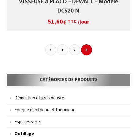
VISSEUSE A PLACO – DEWALT – Modèle
DC520 N
51,60
/jour
€
TTC
1
2
3
CATÉGORIES DE PRODUITS
Démolition et gros oeuvre
Energie électrique et thermique
Espaces verts
Outillage