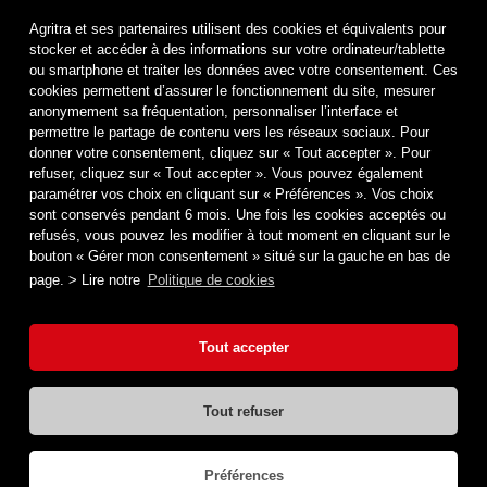
Conditions de Retrait et de Retour en magasin
Agritra et ses partenaires utilisent des cookies et équivalents pour
Paiement sécurisé
stocker et accéder à des informations sur votre ordinateur/tablette
ou smartphone et traiter les données avec votre consentement. Ces
Médiation de la consommation
cookies permettent d’assurer le fonctionnement du site, mesurer
anonymement sa fréquentation, personnaliser l’interface et
Protection des données
permettre le partage de contenu vers les réseaux sociaux. Pour
Politique de cookies
donner votre consentement, cliquez sur « Tout accepter ». Pour
refuser, cliquez sur « Tout accepter ». Vous pouvez également
Mentions légales & Crédits
paramétrer vos choix en cliquant sur « Préférences ». Vos choix
sont conservés pendant 6 mois. Une fois les cookies acceptés ou
refusés, vous pouvez les modifier à tout moment en cliquant sur le
bouton « Gérer mon consentement » situé sur la gauche en bas de
page. > Lire notre
Politique de cookies
Tout accepter
Tout refuser
© 2021 SAS AGRITRA (Groupe CLER VERTS) - SIRET 33053312600042 -
Tous droits réservés -
Réalisation : akadom.com
Préférences