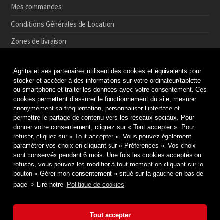
Mes commandes
Conditions Générales de Location
Zones de livraison
Conditions de Retrait et de Retour en magasin
Agritra et ses partenaires utilisent des cookies et équivalents pour
Paiement sécurisé
stocker et accéder à des informations sur votre ordinateur/tablette
ou smartphone et traiter les données avec votre consentement. Ces
Médiation de la consommation
cookies permettent d’assurer le fonctionnement du site, mesurer
anonymement sa fréquentation, personnaliser l’interface et
Protection des données
permettre le partage de contenu vers les réseaux sociaux. Pour
Politique de cookies
donner votre consentement, cliquez sur « Tout accepter ». Pour
refuser, cliquez sur « Tout accepter ». Vous pouvez également
Mentions légales & Crédits
paramétrer vos choix en cliquant sur « Préférences ». Vos choix
sont conservés pendant 6 mois. Une fois les cookies acceptés ou
refusés, vous pouvez les modifier à tout moment en cliquant sur le
bouton « Gérer mon consentement » situé sur la gauche en bas de
page. > Lire notre
Politique de cookies
Tout accepter