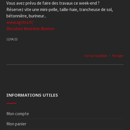
Vous avez prévu de faire des travaux ce week-end ?
Réservez vite une mini-pelle, taille-haie, trancheuse de sol,
bétonnière, burineur...
www.agritra.fr/
#location
#matérie
#benne
12/04/22
Voir sur facebook
·
Partager
INFORMATIONS UTILES
Mon compte
Mon panier