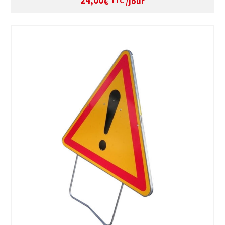
24,00
/jour
€
TTC
SÉLECTIONNEZ LES DATES
VOIR LE PRODUIT