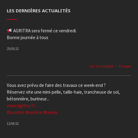
LES DERNIÈRES ACTUALITÉS
AGRITRA sera fermé ce vendredi.
Bonne journée à tous
25/05/22
Voir sur facebook
·
Partager
Vous avez prévu de faire des travaux ce week-end ?
Réservez vite une mini-pelle, taille-haie, trancheuse de sol,
bétonnière, burineur...
www.agritra.fr/
#location
#matérie
#benne
12/04/22