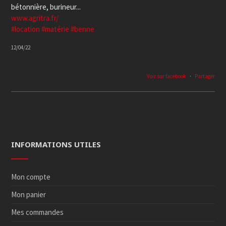
bétonnière, burineur...
www.agritra.fr/
#location
#matérie
#benne
12/04/22
Voir sur facebook
·
Partager
INFORMATIONS UTILES
Mon compte
Mon panier
Mes commandes