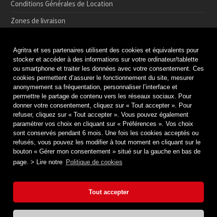
Conditions Générales de Location
Zones de livraison
Conditions de Retrait et de Retour en magasin
Agritra et ses partenaires utilisent des cookies et équivalents pour
Paiement sécurisé
stocker et accéder à des informations sur votre ordinateur/tablette
ou smartphone et traiter les données avec votre consentement. Ces
Médiation de la consommation
cookies permettent d’assurer le fonctionnement du site, mesurer
anonymement sa fréquentation, personnaliser l’interface et
Protection des données
permettre le partage de contenu vers les réseaux sociaux. Pour
Politique de cookies
donner votre consentement, cliquez sur « Tout accepter ». Pour
refuser, cliquez sur « Tout accepter ». Vous pouvez également
Mentions légales & Crédits
paramétrer vos choix en cliquant sur « Préférences ». Vos choix
sont conservés pendant 6 mois. Une fois les cookies acceptés ou
refusés, vous pouvez les modifier à tout moment en cliquant sur le
bouton « Gérer mon consentement » situé sur la gauche en bas de
page. > Lire notre
Politique de cookies
Tout accepter