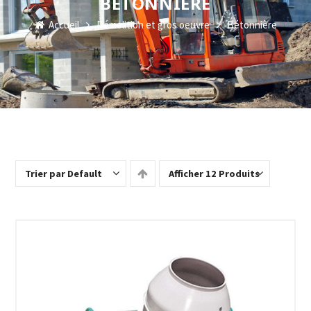
BÉTONNIÈRE
Accueil
Démolition et gros oeuvre
Bétonnière
Trier par Default
Afficher 12 Produits