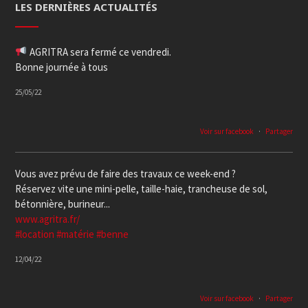
LES DERNIÈRES ACTUALITÉS
AGRITRA sera fermé ce vendredi.
Bonne journée à tous
25/05/22
Voir sur facebook
·
Partager
Vous avez prévu de faire des travaux ce week-end ?
Réservez vite une mini-pelle, taille-haie, trancheuse de sol,
bétonnière, burineur...
www.agritra.fr/
#location
#matérie
#benne
12/04/22
Voir sur facebook
·
Partager