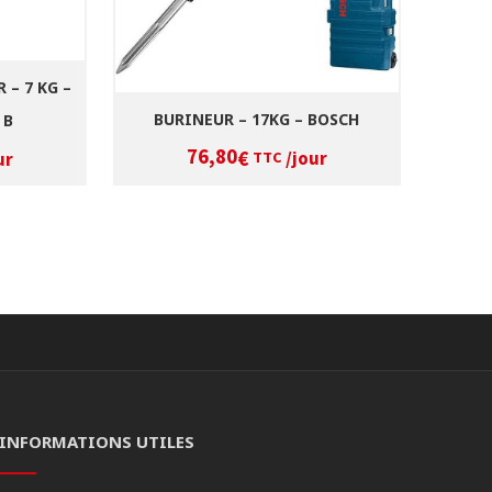
 – 7 KG –
BURINEUR – 17KG – BOSCH
 B
76,80
/jour
ur
€
TTC
INFORMATIONS UTILES