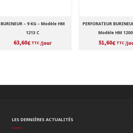
BURINEUR – 9 KG – Modèle HM
PERFORATEUR BURINEUR
1213 C
Modèle HM 1200
63,60
51,60
/jour
/jo
€
€
TTC
TTC
LES DERNIÈRES ACTUALITÉS