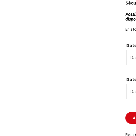
Sécu
Possib
dispo
En st
Date
Date
A
Réf. :