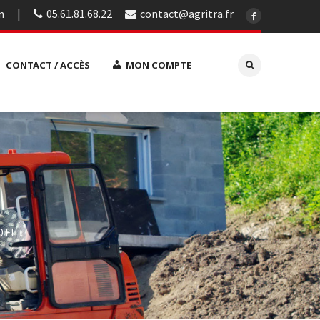
n
05.61.81.68.22
contact@agritra.fr
CONTACT / ACCÈS
MON COMPTE
 EI