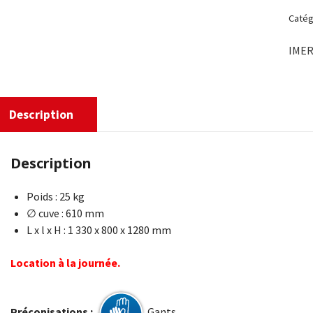
Catég
IME
Description
Description
Poids : 25 kg
∅ cuve : 610 mm
L x l x H : 1 330 x 800 x 1280 mm
Location à la journée.
Préconisations :
Gants