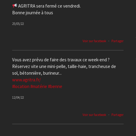
AGRITRA sera fermé ce vendredi.
Bonne journée à tous
25/05/22
Voir sur facebook
·
Partager
Vous avez prévu de faire des travaux ce week-end ?
Réservez vite une mini-pelle, taille-haie, trancheuse de
sol, bétonnière, burineur...
www.agritra.fr/
#location
#matérie
#benne
12/04/22
Voir sur facebook
·
Partager