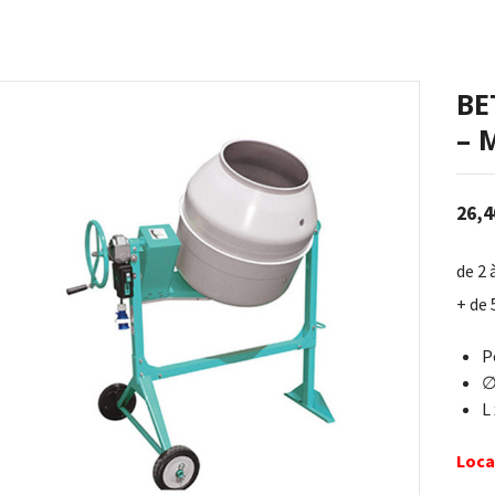
BE
– 
26,4
de 2 
+ de 
P
∅
L
Loca