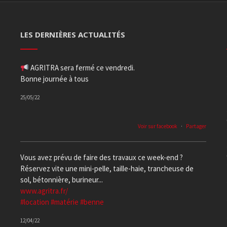
LES DERNIÈRES ACTUALITÉS
AGRITRA sera fermé ce vendredi.
Bonne journée à tous
25/05/22
Voir sur facebook
·
Partager
Vous avez prévu de faire des travaux ce week-end ?
Réservez vite une mini-pelle, taille-haie, trancheuse de
sol, bétonnière, burineur...
www.agritra.fr/
#location
#matérie
#benne
12/04/22