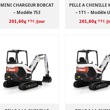
MINI CHARGEUR BOBCAT
PELLE A CHENILLE
– Modèle 753
– 1T1 – Modèle 
201,60
201,60
/jour
/j
€
€
TTC
TTC
SÉLECTIONNEZ LES DATES
SÉLECTIONNEZ LES 
VOIR LE PRODUIT
VOIR LE PRODUI