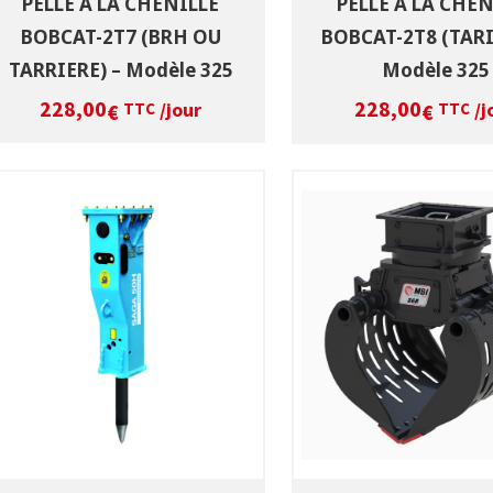
PELLE A LA CHENILLE
PELLE A LA CHEN
BOBCAT-2T7 (BRH OU
BOBCAT-2T8 (TARI
TARRIERE) – Modèle 325
Modèle 325
228,00
228,00
/jour
/j
€
€
TTC
TTC
SÉLECTIONNEZ LES DATES
SÉLECTIONNEZ LES 
VOIR LE PRODUIT
VOIR LE PRODUI