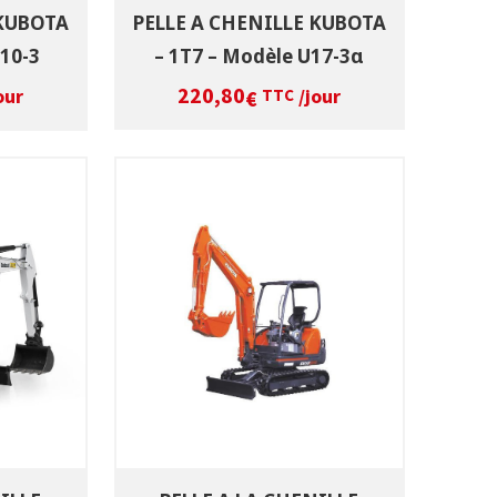
 KUBOTA
PELLE A CHENILLE KUBOTA
U10-3
– 1T7 – Modèle U17-3α
220,80
our
/jour
€
TTC
DATES
SÉLECTIONNEZ LES DATES
T
VOIR LE PRODUIT