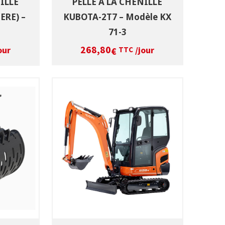
ILLE
PELLE A LA CHENILLE
ERE) –
KUBOTA-2T7 – Modèle KX
71-3
268,80
our
/jour
€
TTC
DATES
SÉLECTIONNEZ LES DATES
T
VOIR LE PRODUIT