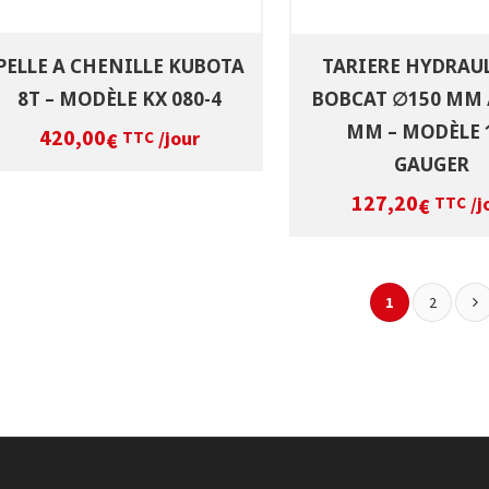
PELLE A CHENILLE KUBOTA
TARIERE HYDRAU
8T – MODÈLE KX 080-4
BOBCAT ∅150 MM /
MM – MODÈLE 
420,00
/jour
€
TTC
GAUGER
127,20
/j
€
TTC
1
2