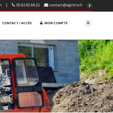
n
05.61.81.68.22
contact@agritra.fr
CONTACT / ACCÈS
MON COMPTE