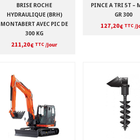
BRISE ROCHE
PINCE A TRI 5T – 
HYDRAULIQUE (BRH)
GR 300
MONTABERT AVEC PIC DE
127,20
/j
€
TTC
300 KG
211,20
/jour
€
TTC
SÉLECTIONNEZ LES DATES
SÉLECTIONNEZ LES 
VOIR LE PRODUIT
VOIR LE PRODUI