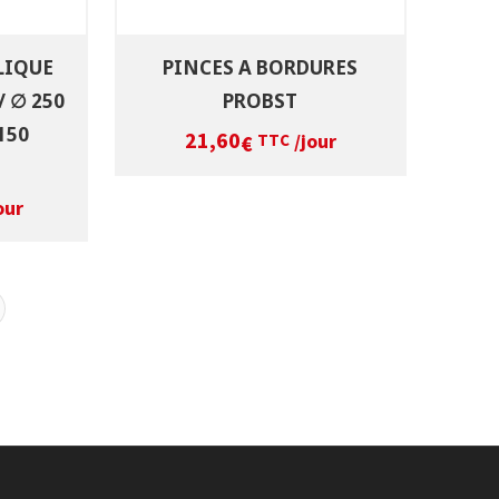
LIQUE
PINCES A BORDURES
 ∅ 250
PROBST
150
21,60
/jour
€
TTC
our