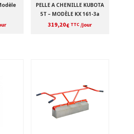
Modèle
PELLE A CHENILLE KUBOTA
5T – MODÈLE KX 161-3a
319,20
our
/jour
€
TTC
DATES
SÉLECTIONNEZ LES DATES
T
VOIR LE PRODUIT