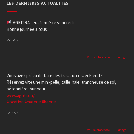
LES DERNIÈRES ACTUALITÉS
AGRITRA sera fermé ce vendredi.
Bonne journée à tous
25/05/22
Voir sur facebook
·
Partager
Vous avez prévu de faire des travaux ce week-end ?
Réservez vite une mini-pelle, taille-haie, trancheuse de sol,
bétonnière, burineur...
www.agritra.fr/
#location
#matérie
#benne
12/04/22
Voir sur facebook
·
Partager