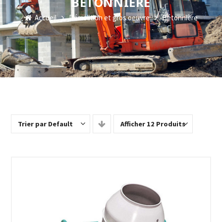
BÉTONNIÈRE
Accueil
Démolition et gros oeuvre
Bétonnière
Trier par Default
Afficher 12 Produits