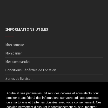
INFORMATIONS UTILES
Mon compte
Mon panier
Mes commandes
Conditions Générales de Location
Zones de livraison
Conditions de Retrait et de Retour en magasin
Agritra et ses partenaires utilisent des cookies et équivalents pour
Paiement sécurisé
stocker et accéder à des informations sur votre ordinateur/tablette
ou smartphone et traiter les données avec votre consentement. Ces
Médiation de la consommation
cookies permettent d’assurer le fonctionnement du site, mesurer