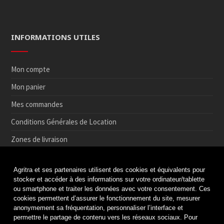
INFORMATIONS UTILES
Mon compte
Mon panier
Mes commandes
Conditions Générales de Location
Zones de livraison
Conditions de Retrait et de Retour en magasin
Agritra et ses partenaires utilisent des cookies et équivalents pour
Paiement sécurisé
stocker et accéder à des informations sur votre ordinateur/tablette
ou smartphone et traiter les données avec votre consentement. Ces
Médiation de la consommation
cookies permettent d’assurer le fonctionnement du site, mesurer
anonymement sa fréquentation, personnaliser l’interface et
Protection des données
permettre le partage de contenu vers les réseaux sociaux. Pour