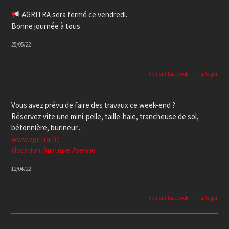
AGRITRA sera fermé ce vendredi.
Bonne journée à tous
25/05/22
Voir sur facebook
·
Partager
Vous avez prévu de faire des travaux ce week-end ?
Réservez vite une mini-pelle, taille-haie, trancheuse de sol,
bétonnière, burineur...
www.agritra.fr/
#location
#matérie
#benne
12/04/22
Voir sur facebook
·
Partager