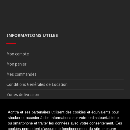
INFORMATIONS UTILES
Mon compte
Mon panier
Mes commandes
Conditions Générales de Location
Zones de livraison
Conditions de Retrait et de Retour en magasin
Agritra et ses partenaires utilisent des cookies et équivalents pour
Paiement sécurisé
stocker et accéder à des informations sur votre ordinateur/tablette
ou smartphone et traiter les données avec votre consentement. Ces
Médiation de la consommation
cookies permettent d’assurer le fonctionnement du site, mesurer