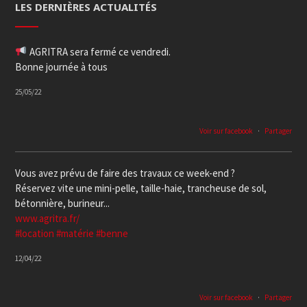
LES DERNIÈRES ACTUALITÉS
AGRITRA sera fermé ce vendredi.
Bonne journée à tous
25/05/22
Voir sur facebook
·
Partager
Vous avez prévu de faire des travaux ce week-end ?
Réservez vite une mini-pelle, taille-haie, trancheuse de sol,
bétonnière, burineur...
www.agritra.fr/
#location
#matérie
#benne
12/04/22
Voir sur facebook
·
Partager